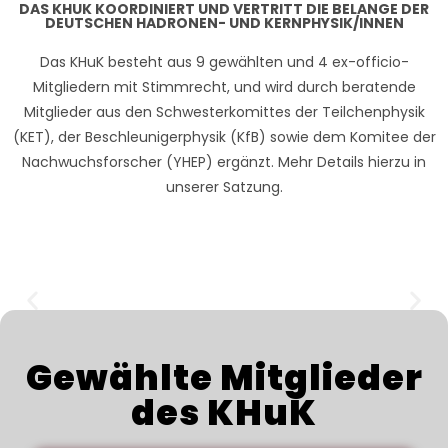
DAS KHUK KOORDINIERT UND VERTRITT DIE BELANGE DER
DEUTSCHEN HADRONEN- UND KERNPHYSIK/INNEN
Das KHuK besteht aus 9 gewählten und 4 ex-officio-
Mitgliedern mit Stimmrecht, und wird durch beratende
Mitglieder aus den Schwesterkomittes der Teilchenphysik
(KET), der Beschleunigerphysik (KfB) sowie dem Komitee der
Nachwuchsforscher (YHEP) ergänzt. Mehr Details hierzu in
unserer Satzung.
Schwerionenphysik
Wie genau erzeugt die starke Kraft das Confinement?
Hier klicken
Gewählte Mitglieder
des KHuK