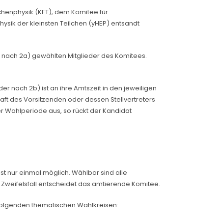
chenphysik (KET), dem Komitee für
hysik der kleinsten Teilchen (yHEP) entsandt
e nach 2a) gewählten Mitglieder des Komitees.
er nach 2b) ist an ihre Amtszeit in den jeweiligen
haft des Vorsitzenden oder dessen Stellvertreters
ner Wahlperiode aus, so rückt der Kandidat
t nur einmal möglich. Wählbar sind alle
m Zweifelsfall entscheidet das amtierende Komitee.
folgenden thematischen Wahlkreisen: