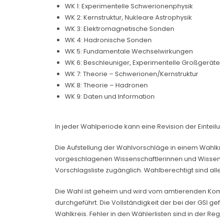
WK 1: Experimentelle Schwerionenphysik
WK 2: Kernstruktur, Nukleare Astrophysik
WK 3: Elektromagnetische Sonden
WK 4: Hadronische Sonden
WK 5: Fundamentale Wechselwirkungen
WK 6: Beschleuniger, Experimentelle Großgeräte
WK 7: Theorie – Schwerionen/Kernstruktur
WK 8: Theorie – Hadronen
WK 9: Daten und Information
In jeder Wahlperiode kann eine Revision der Eintei
Die Aufstellung der Wahlvorschläge in einem Wahlkr
vorgeschlagenen Wissenschaftlerinnen und Wissens
Vorschlagsliste zugänglich. Wahlberechtigt sind a
Die Wahl ist geheim und wird vom amtierenden Kom
durchgeführt. Die Vollständigkeit der bei der GSI 
Wahlkreis. Fehler in den Wählerlisten sind in der R