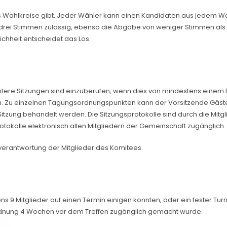
es Wahlkreise gibt. Jeder Wähler kann einen Kandidaten aus jedem 
drei Stimmen zulässig, ebenso die Abgabe von weniger Stimmen als d
chheit entscheidet das Los.
tere Sitzungen sind einzuberufen, wenn dies von mindestens einem Dr
. Zu einzelnen Tagungsordnungspunkten kann der Vorsitzende Gäste 
itzung behandelt werden. Die Sitzungsprotokolle sind durch die Mitg
okolle elektronisch allen Mitgliedern der Gemeinschaft zugänglich.
verantwortung der Mitglieder des Komitees.
s 9 Mitglieder auf einen Termin einigen konnten, oder ein fester Turn
ordnung 4 Wochen vor dem Treffen zugänglich gemacht wurde.