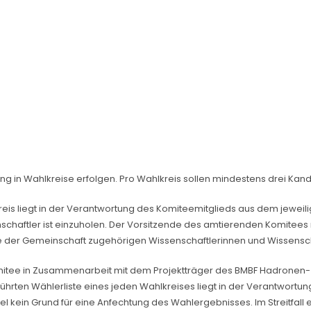
lung in Wahlkreise erfolgen. Pro Wahlkreis sollen mindestens drei Ka
eis liegt in der Verantwortung des Komiteemitglieds aus dem jeweili
chaftler ist einzuholen. Der Vorsitzende des amtierenden Komitees
lle der Gemeinschaft zugehörigen Wissenschaftlerinnen und Wissensc
itee in Zusammenarbeit mit dem Projektträger des BMBF Hadronen- 
geführten Wählerliste eines jeden Wahlkreises liegt in der Verantwor
egel kein Grund für eine Anfechtung des Wahlergebnisses. Im Streitfal