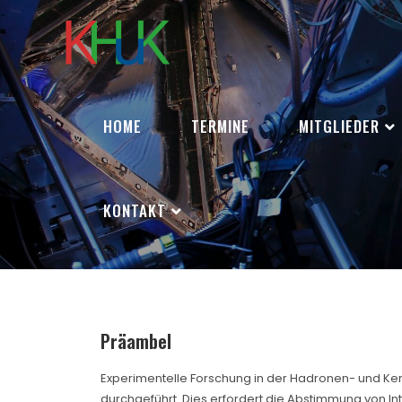
HOME
TERMINE
MITGLIEDER
KONTAKT
Präambel
Experimentelle Forschung in der Hadronen- und Ker
durchgeführt. Dies erfordert die Abstimmung von I