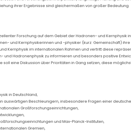
ziehung ihrer Ergebnisse sind gleichermaßen von großer Bedeutung.
ellenter Forschung auf dem Gebiet der Hadronen- und Kernphysik in 
en- und Kernphysikerinnen und -physiker (kurz: Gemeinschaft) ihre I
nd Kernphysik im internationalen Rahmen und vertritt diese repräsen
rn- und Hadronenphysik zu informieren und besonders positive Entwi
 soll eine Diskussion über Prioritäten in Gang setzen, diese möglich
ysik in Deutschland,
an auswärtigen Beschleunigern, insbesondere Fragen einer deutschen
rnationalen Großforschungseinrichtungen,
twicklungen,
oßforschungseinrichtungen und Max-Planck-Instituten,
internationalen Gremien,