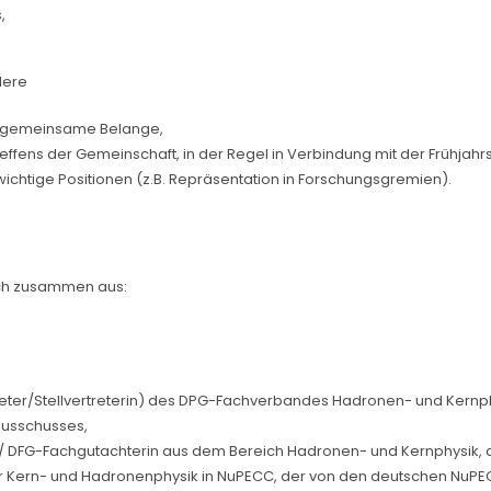
,
dere
ge gemeinsame Belange,
effens der Gemeinschaft, in der Regel in Verbindung mit der Frühja
ichtige Positionen (z.B. Repräsentation in Forschungsgremien).
sich zusammen aus:
eter/Stellvertreterin) des DPG-Fachverbandes Hadronen- und Kernph
ausschusses,
 DFG-Fachgutachterin aus dem Bereich Hadronen- und Kernphysik, d
er Kern- und Hadronenphysik in NuPECC, der von den deutschen NuPE