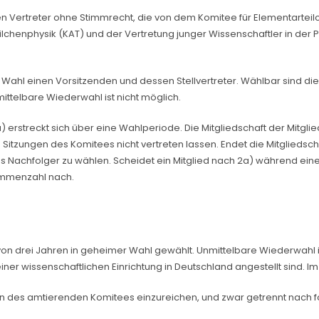
n Vertreter ohne Stimmrecht, die von dem Komitee für Elementarteil
lchenphysik (KAT) und der Vertretung junger Wissenschaftler in der P
 Wahl einen Vorsitzenden und dessen Stellvertreter. Wählbar sind di
mittelbare Wiederwahl ist nicht möglich.
 erstreckt sich über eine Wahlperiode. Die Mitgliedschaft der Mitglied
 Sitzungen des Komitees nicht vertreten lassen. Endet die Mitgliedsc
tees Nachfolger zu wählen. Scheidet ein Mitglied nach 2a) während ei
immenzahl nach.
on drei Jahren in geheimer Wahl gewählt. Unmittelbare Wiederwahl is
ner wissenschaftlichen Einrichtung in Deutschland angestellt sind. I
n des amtierenden Komitees einzureichen, und zwar getrennt nach 