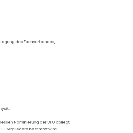
hrstagung des Fachverbandes,
ysik,
essen Nominierung der DFG obliegt,
CC-Mitgliedern bestimmt wird.