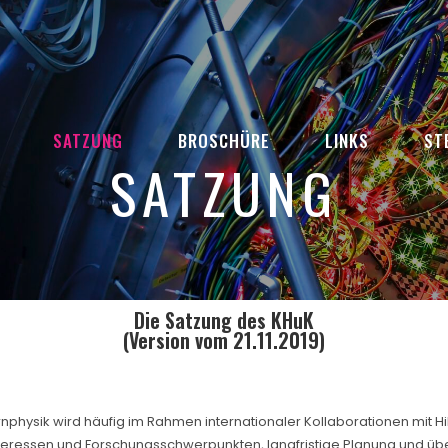
SATZUNG
BROSCHÜRE
LINKS
ST
SATZUNG
Die Satzung des KHuK
(Version vom 21.11.2019)
nphysik wird häufig im Rahmen internationaler Kollaborationen mit
nteressen und Forschungsschwerpunkten, langfristige Planung und ü